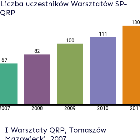
Liczba uczestników Warsztatów SP-
QRP
130
111
100
82
67
2007
2008
2009
2010
201
I Warsztaty QRP, Tomaszów
Mazowiecki, 2007