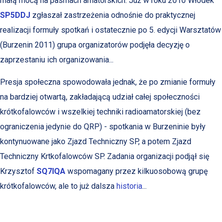
małą mocą na pasmach amatorskich. Już w roku 2010 Włodek
SP5DDJ
zgłaszał zastrzeżenia odnośnie do praktycznej
realizacji formuły spotkań i ostatecznie po 5. edycji Warsztatów
(Burzenin 2011) grupa organizatorów podjęła decyzję o
zaprzestaniu ich organizowania...
Presja społeczna spowodowała jednak, że po zmianie formuły
na bardziej otwartą, zakładającą udział całej społeczności
krótkofalowców i wszelkiej techniki radioamatorskiej (bez
ograniczenia jedynie do QRP) - spotkania w Burzeninie były
kontynuowane jako Zjazd Techniczny SP, a potem Zjazd
Techniczny Krtkofalowców SP. Zadania organizacji podjął się
Krzysztof
SQ7IQA
wspomagany przez kilkuosobową grupę
krótkofalowców, ale to już dalsza
historia
...