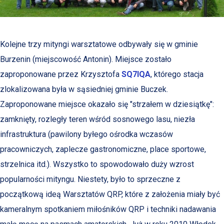
Kolejne trzy mityngi warsztatowe odbywały się w gminie
Burzenin (miejscowość Antonin). Miejsce zostało
zaproponowane przez Krzysztofa
SQ7IQA
, którego stacja
zlokalizowana była w sąsiedniej gminie Buczek.
Zaproponowane miejsce okazało się "strzałem w dziesiątkę":
zamknięty, rozległy teren wśród sosnowego lasu, niezła
infrastruktura (pawilony byłego ośrodka wczasów
pracowniczych, zaplecze gastronomiczne, place sportowe,
strzelnica itd.). Wszystko to spowodowało duży wzrost
popularności mityngu. Niestety, było to sprzeczne z
początkową ideą Warsztatów QRP, które z założenia miały być
kameralnym spotkaniem miłośników QRP i techniki nadawania