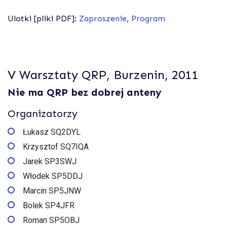
Ulotki [pliki PDF]:
Zaproszenie
,
Program
V Warsztaty QRP, Burzenin, 2011
Nie ma QRP bez dobrej anteny
Organizatorzy
Łukasz SQ2DYL
Krzysztof SQ7IQA
Jarek SP3SWJ
Włodek SP5DDJ
Marcin SP5JNW
Bolek SP4JFR
Roman SP5OBJ