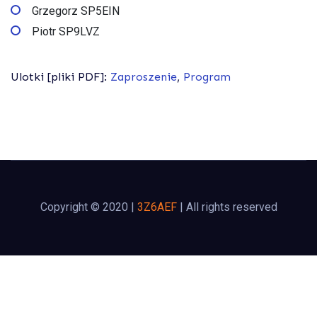
Grzegorz SP5EIN
Piotr SP9LVZ
Ulotki [pliki PDF]:
Zaproszenie
,
Program
Copyright © 2020 |
3Z6AEF
| All rights reserved