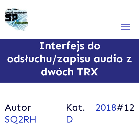
Interfejs do
odsłuchu/zapisu audio z
dwóch TRX
Autor
Kat.
2018
#12
SQ2RH
D