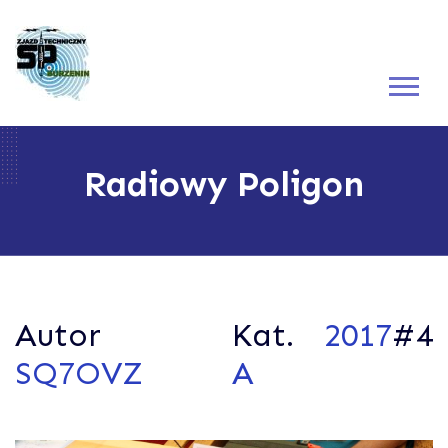
Radiowy Poligon
Autor
Kat.
2017
#4
SQ7OVZ
A