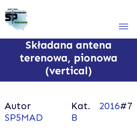
Składana antena
terenowa, pionowa
(vertical)
Autor
Kat.
2016
#7
SP5MAD
B