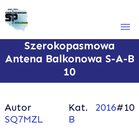
Szerokopasmowa
Antena Balkonowa S-A-B
10
Autor
Kat.
2016
#10
SQ7MZL
B