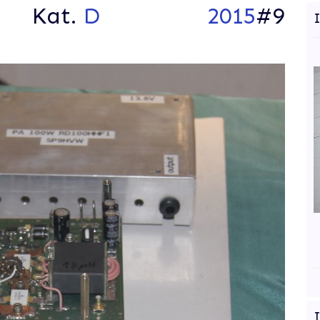
Kat.
D
2015
#9