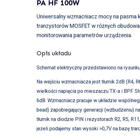
PA HF 100W
Uniwersalny wzmacniacz mocy na pasma k
tranzystorów MOSFET w różnych obudowach
monitorowania parametrów urządzenia.
Opis układu
Schemat elektryczny przedstawiono na rysunku
Na wejściu wzmacniacza jest tłumik 2dB (R4, R
wielkości napięcia po mieszaczu TX-a i BPF. 
6dB. Wzmacniacz pracuje w układzie wspólnego 
bead) zapobiegający generacji (wzbudzeniu) n
tłumik na diodzie PIN i rezystorach R2, R5, R11
jeżeli podajemy stan wysoki >0,7V na bazę tran