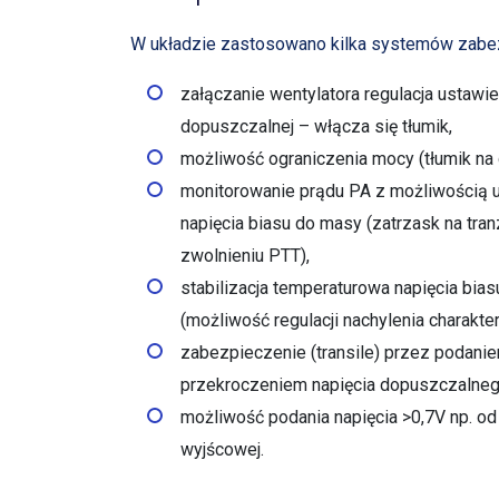
W układzie zastosowano kilka systemów zabez
załączanie wentylatora regulacja ustawi
dopuszczalnej – włącza się tłumik,
możliwość ograniczenia mocy (tłumik na d
monitorowanie prądu PA z możliwością us
napięcia biasu do masy (zatrzask na tra
zwolnieniu PTT),
stabilizacja temperaturowa napięcia bi
(możliwość regulacji nachylenia charakter
zabezpieczenie (transile) przez podaniem
przekroczeniem napięcia dopuszczalneg
możliwość podania napięcia >0,7V np. o
wyjścowej.