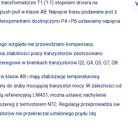
transformatorze T1 (1:1) stopniem drivera na
 push-pull w klasie AB. Napięcie biasu podawane jest z
tencjometrami dostrojczymi P4 i P6 ustawiamy napięcia
 tego względu nie przewidziano kompensacji
nia stabilności pracy tranzystorów zastosowano
zeregowe w bramkach tranzystorów Q2, Q4, Q5, Q7, Q8.
w klasie AB i mają stabilizacje temperaturową
y do śruby mocującej tranzystor mocy. W zależności od
dą referencyjną LM431, można ustawić nachylenie
 szereg z termistorem NTC. Regulację przeprowadza sie
storów nie przekraczał ustalonego prądu Idq