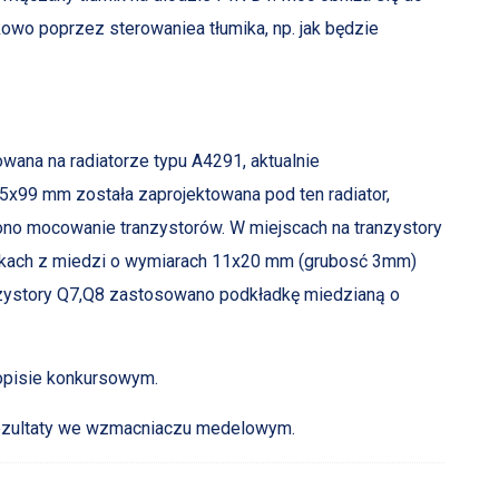
wo poprzez sterowaniea tłumika, np. jak będzie
ana na radiatorze typu A4291, aktualnie
x99 mm została zaprojektowana pod ten radiator,
no mocowanie tranzystorów. W miejscach na tranzystory
dkach z miedzi o wymiarach 11x20 mm (grubosć 3mm)
nzystory Q7,Q8 zastosowano podkładkę miedzianą o
opisie konkursowym.
 rezultaty we wzmacniaczu medelowym.