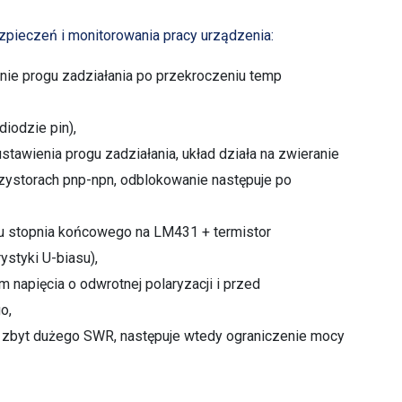
pieczeń i monitorowania pracy urządzenia:
enie progu zadziałania po przekroczeniu temp
iodzie pin),
tawienia progu zadziałania, układ działa na zwieranie
nzystorach pnp-npn, odblokowanie następuje po
asu stopnia końcowego na LM431 + termistor
ystyki U-biasu),
 napięcia o odwrotnej polaryzacji i przed
o,
d zbyt dużego SWR, następuje wtedy ograniczenie mocy