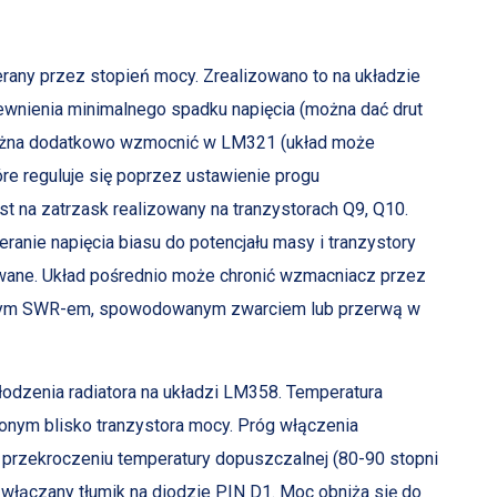
any przez stopień mocy. Zrealizowano to na układzie
ewnienia minimalnego spadku napięcia (można dać drut
ożna dodatkowo wzmocnić w LM321 (układ może
óre reguluje się poprzez ustawienie progu
na zatrzask realizowany na tranzystorach Q9, Q10.
anie napięcia biasu do potencjału masy i tranzystory
wane. Układ pośrednio może chronić wzmacniacz przez
ym SWR-em, spowodowanym zwarciem lub przerwą w
łodzenia radiatora na układzi LM358. Temperatura
nym blisko tranzystora mocy. Próg włączenia
przekroczeniu temperatury dopuszczalnej (80-90 stopni
włączany tłumik na diodzie PIN D1. Moc obniża się do