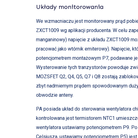
Układy monitorowania
We wzmacniaczu jest monitorowany prąd pobier
ZXCT1009 wg aplikacji producenta. W celu zap
manganinowy) napięcie z układu ZXCT1009 m
pracować jako wtórnik emiterowy). Napięcie, kt
potencjometrem montażowym P7, podawane jest 
Wysterowanie tych tranzystorów powoduje zwier
MOZSFET Q2, Q4, Q5, Q7 i Q8 zostają zabloko
zbyt nadmiernym prądem spowodowanym duż
obwodzie anteny.
PA posiada układ do sterowania wentylatora ch
kontrolowana jest termistorem NTC1 umieszczo
wentylatora ustawiamy potencjometrem P9. Po 
Celsjusza, ustawiamy potencjometrem P5) jest 