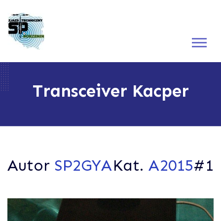
Transceiver Kacper
Autor
SP2GYA
Kat.
A
2015
#1