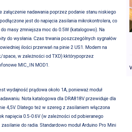
e załączenie nadawania poprzez podanie stanu niskiego
odłączone jest do napięcia zasilania mikrokontrolera, co
 do masy zmniejsza moc do 0.5W (katalogowo). Na
ity do wysłania. Czas trwania poszczególnych sygnałów
powiedniej ilości przerwań na pinie 2 US1. Modem na
rk/space, w zależności od TXD) kktórypoprzez
krofonowe MIC_IN MOD1.
 jest wydajność prądowa około 1A, ponieważ moduł
nadawaniu. Nota katalogowa dla DRA818V przewiduje dla
ie 4,5V. Dlatego też w szereg z zasilaniem włączona
ek napięcia 0.5-0.6V (w zależności od pobieranego
ą zasilanie do radia. Standardowo moduł Arduino Pro Mini