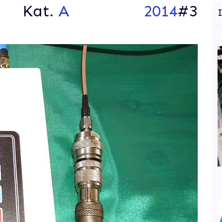
Kat.
A
2014
#3