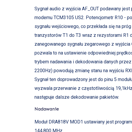
Sygnał audio z wyjścia AF_OUT podawany jest
modemu TCM3105 US2. Potencjometr R10 - podł
sygnału wejściowego, co przekłada się na próg 
tranzystorów T1 do T3 wraz z rezystorami R1 
zanegowanego sygnału zegarowego z wyjścia C
pozwala to na ustawienie odpowiedniej prędkoś
trybem nadawania i dekodowania danych przez 
2200Hz) powodują zmianę stanu na wyjściu RXD,
Sygnał ten doprowadzony jest do pinu 5 moduł
wyzwala przerwanie z częstotliwością 19,1kHz.
następuje dalsze dekodowanie pakietów.
Nadawanie
Moduł DRA818V MOD1 ustawiany jest programow
144,800 MHz.