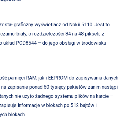
stał graficzny wyświetlacz od Nokii 5110. Jest to
 czarno-biały, o rozdzielczości 84 na 48 pikseli, z
to układ PCD8544 – do jego obsługi w środowisku
lość pamięci RAM, jak i EEPROM do zapisywania danych
 na zapisanie ponad 60 tysięcy pakietów zanim nastąpi
a danych nie użyto żadnego systemu plików na karcie –
zapisuje informacje w blokach po 512 bajtów i
ch blokach.