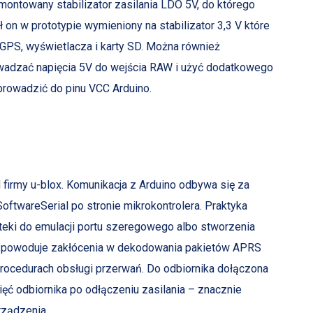
amontowany stabilizator zasilania LDO 5V, do którego
 on w prototypie wymieniony na stabilizator 3,3 V które
 GPS, wyświetlacza i karty SD. Można również
wadzać napięcia 5V do wejścia RAW i użyć dodatkowego
oprowadzić do pinu VCC Arduino.
firmy u-blox. Komunikacja z Arduino odbywa się za
oftwareSerial po stronie mikrokontrolera. Praktyka
oteki do emulacji portu szeregowego albo stworzenia
a powoduje zakłócenia w dekodowania pakietów APRS
rocedurach obsługi przerwań. Do odbiornika dołączona
ięć odbiornika po odłączeniu zasilania – znacznie
rządzenia.