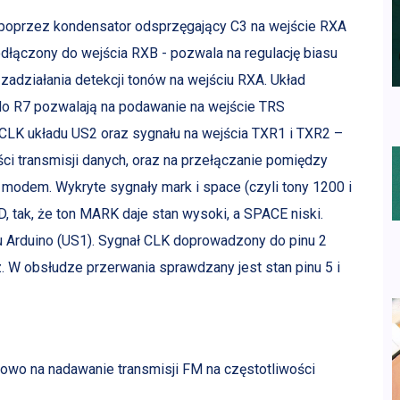
 poprzez kondensator odsprzęgający C3 na wejście RXA
ączony do wejścia RXB - pozwala na regulację biasu
zadziałania detekcji tonów na wejściu RXA. Układ
do R7 pozwalają na podawanie na wejście TRS
LK układu US2 oraz sygnału na wejścia TXR1 i TXR2 –
ci transmisji danych, oraz na przełączanie pomiędzy
modem. Wykryte sygnały mark i space (czyli tony 1200 i
 tak, że ton MARK daje stan wysoki, a SPACE niski.
u Arduino (US1). Sygnał CLK doprowadzony do pinu 2
 W obsłudze przerwania sprawdzany jest stan pinu 5 i
o na nadawanie transmisji FM na częstotliwości