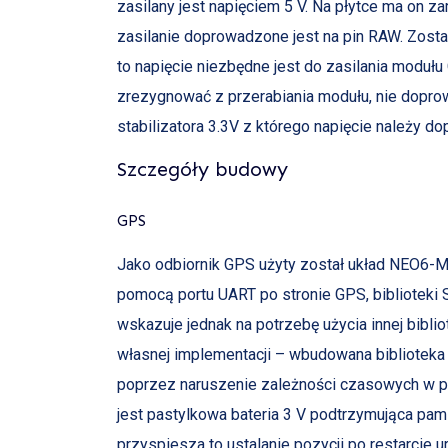
zasilany jest napięciem 5 V. Na płytce ma on z
zasilanie doprowadzone jest na pin RAW. Został
to napięcie niezbędne jest do zasilania modułu
zrezygnować z przerabiania modułu, nie dopro
stabilizatora 3.3V z którego napięcie należy d
Szczegóły budowy
GPS
Jako odbiornik GPS użyty został układ NEO6-M 
pomocą portu UART po stronie GPS, biblioteki S
wskazuje jednak na potrzebę użycia innej bibli
własnej implementacji – wbudowana bibliotek
poprzez naruszenie zależności czasowych w p
jest pastylkowa bateria 3 V podtrzymująca pam
przyspiesza to ustalanie pozycji po restarcie u