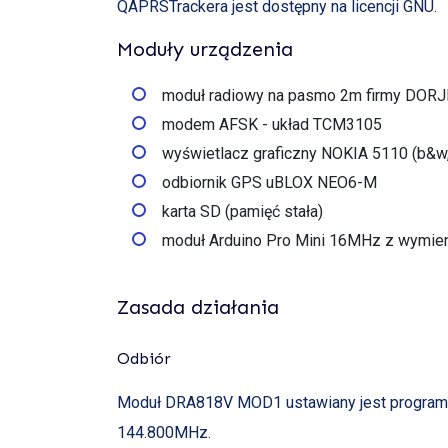
QAPRSTrackera jest dostępny na licencji GNU.
Moduły urządzenia
moduł radiowy na pasmo 2m firmy DORJ
modem AFSK - układ TCM3105
wyświetlacz graficzny NOKIA 5110 (b&w
odbiornik GPS uBLOX NEO6-M
karta SD (pamięć stała)
moduł Arduino Pro Mini 16MHz z wymien
Zasada działania
Odbiór
Moduł DRA818V MOD1 ustawiany jest programow
144.800MHz.