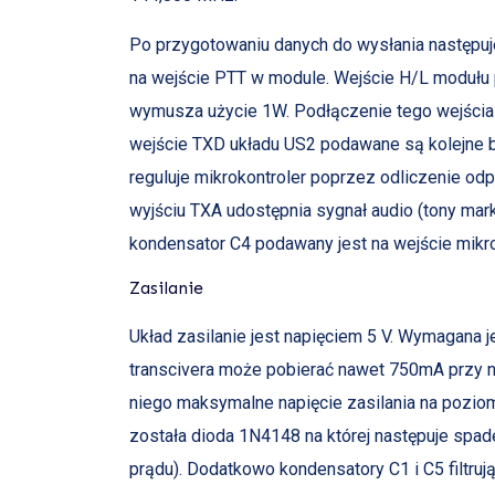
Po przygotowaniu danych do wysłania następuj
na wejście PTT w module. Wejście H/L modułu p
wymusza użycie 1W. Podłączenie tego wejścia
wejście TXD układu US2 podawane są kolejne b
reguluje mikrokontroler poprzez odliczenie od
wyjściu TXA udostępnia sygnał audio (tony ma
kondensator C4 podawany jest na wejście mi
Zasilanie
Układ zasilanie jest napięciem 5 V. Wymagana
transcivera może pobierać nawet 750mA przy 
niego maksymalne napięcie zasilania na poziom
została dioda 1N4148 na której następuje spad
prądu). Dodatkowo kondensatory C1 i C5 filtruj